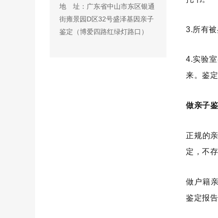
地 址：广东省中山市东区银通
街雍景园D区32号盛泽基因亲子
3.所有
鉴定（博爱四路红绿灯路口）
4.实验
来。鉴
做亲子
正规的亲
定，不
做户籍
鉴定报