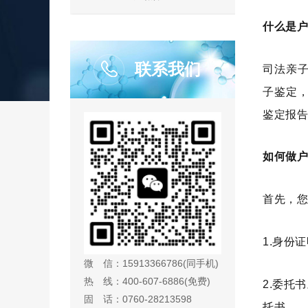
什么是
联系我们
司法亲
子鉴定
鉴定报
如何做
首先，
1.身份
微 信：15913366786(同手机)
热 线：400-607-6886(免费)
2.委托
固 话：0760-28213598
托书。