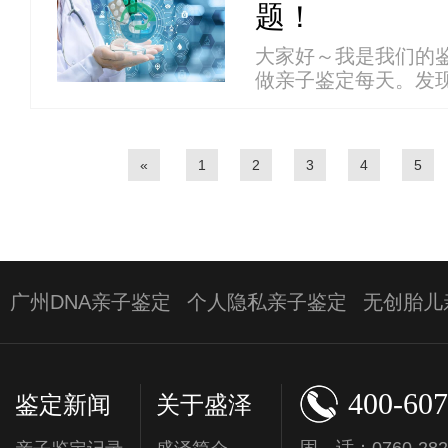
题！
大家好～我是我们的
做亲子鉴定每天。发现，
«
1
2
3
4
5
广州DNA亲子鉴定
个人隐私亲子鉴定
无创胎儿
400-607
鉴定新闻
关于盛泽