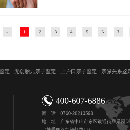
3687。亲子关系...
«
1
2
3
4
5
6
7
鉴定
无创胎儿亲子鉴定
上户口亲子鉴定
亲缘关系鉴
400-607-6886
固 话：0760-28213598
地 址：广东省中山市东区银通街雍景园D
（博爱四路红绿灯路口）