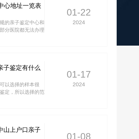
中心地址一览表
01-22
2024
规的亲子鉴定中心和
部分医院都无法办理
亲子鉴定有什么
01-17
2024
可以选择的样本很
鉴定，所以选择的范
中山上户口亲子
01-08