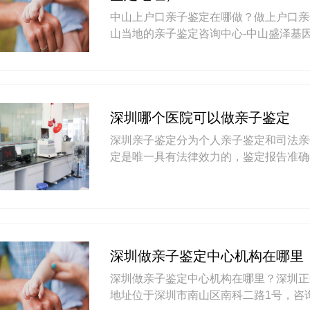
中山上户口亲子鉴定在哪做？做上户口亲
山当地的亲子鉴定咨询中心-中山盛泽基
广东省中山市东...
深圳哪个医院可以做亲子鉴定
深圳亲子鉴定分为个人亲子鉴定和司法亲
定是唯一具有法律效力的，鉴定报告准确
子鉴定中心进...
​​深圳做亲子鉴定中心机构在哪里
深圳做亲子鉴定中心机构在哪里？深圳正
地址位于深圳市南山区南科二路1号，咨询医师