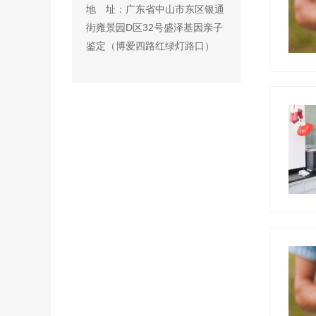
地 址：广东省中山市东区银通
街雍景园D区32号盛泽基因亲子
鉴定（博爱四路红绿灯路口）